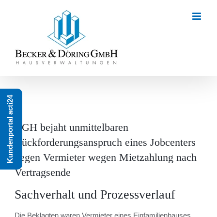
Zum
Inhalt
springen
Kundenportal acti24
BGH bejaht unmittelbaren
Rückforderungsanspruch eines Jobcenters
gegen Vermieter wegen Mietzahlung nach
Vertragsende
Sachverhalt und Prozessverlauf
Die Beklagten waren Vermieter eines Einfamilienhauses,