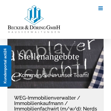
Zum
Inhalt
springen
Kundenportal acti24
Stellenangebote
Kommen Sie in unser Team!
WEG-Immobilienverwalter /
Immobilienkaufmann /
Immobilienfachwirt (m/w/d): Nerds