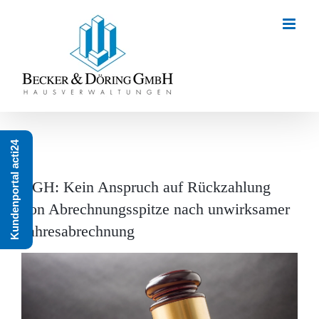
Zum
Inhalt
springen
Kundenportal acti24
BGH: Kein Anspruch auf Rückzahlung
von Abrechnungsspitze nach unwirksamer
Jahresabrechnung