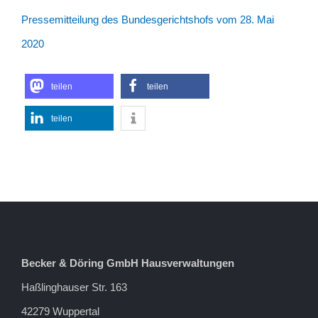
Pressemitteilung des Bundesgerichtshofs vom 28. Mai
2020
teilen
teilen
teilen
Becker & Döring GmbH Hausverwaltungen
Haßlinghauser Str. 163
42279 Wuppertal