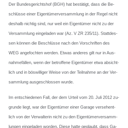
Der Bun­des­ge­richts­hof (BGH) hat be­stä­tigt, dass die Be­
schlüs­se einer Ei­gen­tü­mer­ver­samm­lung in der Regel nicht
des­halb nich­tig sind, nur weil ein Ei­gen­tü­mer nicht zu der
Ver­samm­lung ein­ge­la­den war (Az. V ZR 235/11). Statt­des­
sen kön­nen die Be­schlüs­se nach den Vor­schrif­ten des
WEG an­ge­foch­ten wer­den. Etwas an­de­res gilt nur in Aus­
nah­me­fäl­len, wenn der be­trof­fe­ne Ei­gen­tü­mer etwa ab­sicht­
lich und in bös­wil­li­ger Weise von der Teil­nah­me an der Ver­
samm­lung aus­ge­schlos­sen wurde.
Im ent­schie­de­nen Fall, der dem Ur­teil vom 20. Juli 2012 zu­
grun­de liegt, war der Ei­gen­tü­mer einer Ga­ra­ge ver­se­hent­
lich von der Ver­wal­te­rin nicht zu den Ei­gen­tü­mer­ver­samm­
lun­gen ein­ge­la­den wor­den. Diese hatte ge­glaubt, dass Ga­