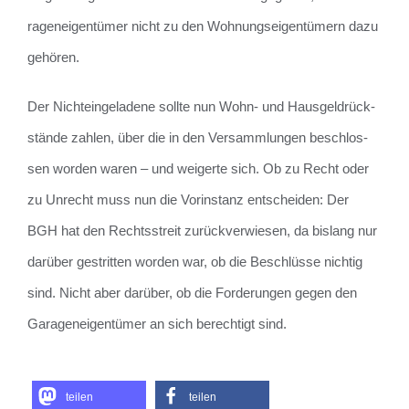
ra­gen­ei­gen­tü­mer nicht zu den Woh­nungs­ei­gen­tü­mern dazu
ge­hö­ren.
Der Nicht­ein­ge­la­de­ne soll­te nun Wohn- und Haus­gel­drück­
stän­de zah­len, über die in den Ver­samm­lun­gen be­schlos­
sen wor­den waren – und wei­ger­te sich. Ob zu Recht oder
zu Un­recht muss nun die Vor­in­stanz ent­schei­den: Der
BGH hat den Rechts­streit zu­rück­ver­wie­sen, da bis­lang nur
dar­über ge­strit­ten wor­den war, ob die Be­schlüs­se nich­tig
sind. Nicht aber dar­über, ob die For­de­run­gen gegen den
Ga­ra­gen­ei­gen­tü­mer an sich be­rech­tigt sind.
teilen
teilen